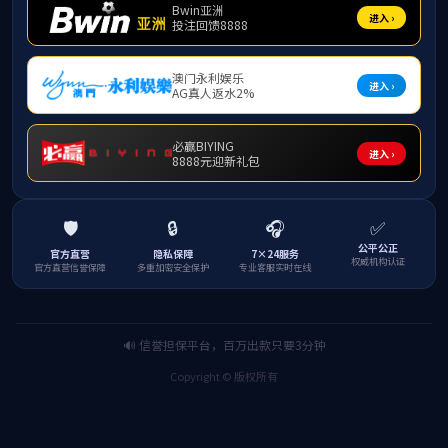
姓名：阳光
发布时间：2025-05-16
留言：请推荐邯郸市森工pa捕鱼网官网授权店的电话或微
信，以及工厂或门店地址
回复：
您好！感谢您对pa捕鱼网官网板材的关注与支持，
请联系13311488988。
姓名：郭女士
发布时间：2025-05-15
留言：河北邯郸至上家居的pa捕鱼网官网 有个黑色的板子
名字是：露选系列LX-012，请问是否为pa捕鱼网官网原厂